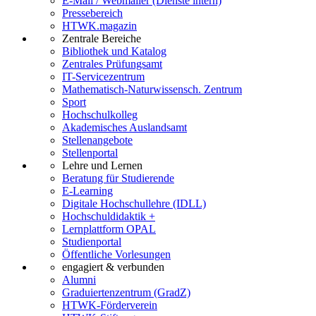
E-Mail / Webmailer (Dienste intern)
Pressebereich
HTWK.magazin
Zentrale Bereiche
Bibliothek und Katalog
Zentrales Prüfungsamt
IT-Servicezentrum
Mathematisch-Naturwissensch. Zentrum
Sport
Hochschulkolleg
Akademisches Auslandsamt
Stellenangebote
Stellenportal
Lehre und Lernen
Beratung für Studierende
E-Learning
Digitale Hochschullehre (IDLL)
Hochschuldidaktik +
Lernplattform OPAL
Studienportal
Öffentliche Vorlesungen
engagiert & verbunden
Alumni
Graduiertenzentrum (GradZ)
HTWK-Förderverein